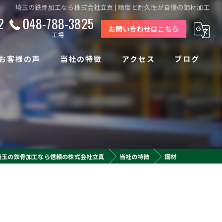
埼玉の鉄骨加工なら株式会社立真 | 精度と耐久性が自慢の鋼材加工
2
048-788-3825
お問い合わせはこちら
工場
お客様の声
当社の特徴
アクセス
ブログ
軽量鉄骨
株式会社立真 本社
組み立て
株式会社立真 工場
板金工事
埼玉の鉄骨加工なら信頼の株式会社立真
当社の特徴
鋼材
プレハブ倉庫
鋼材